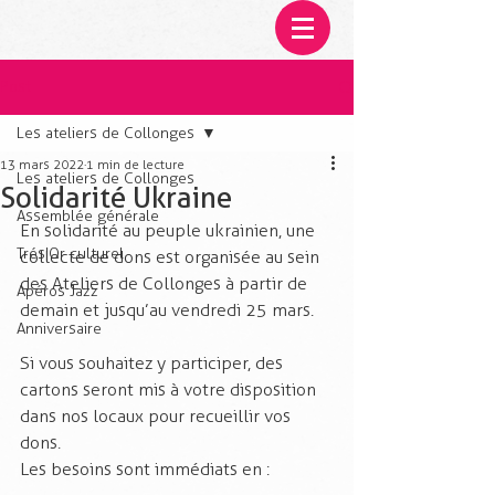
Post
Les ateliers de Collonges
13 mars 2022
1 min de lecture
Les ateliers de Collonges
Solidarité Ukraine
Assemblée générale
En solidarité au peuple ukrainien, une 
Trés'Or culturel
collecte de dons est organisée au sein 
des Ateliers de Collonges à partir de 
Apéros Jazz
demain et jusqu’au vendredi 25 mars.
Anniversaire
Si vous souhaitez y participer, des 
cartons seront mis à votre disposition 
dans nos locaux pour recueillir vos 
dons.
Les besoins sont immédiats en :