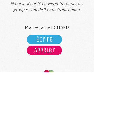
*Pour la sécurité de vos petits bouts, les
groupes sont de 7 enfants maximum.
Marie-Laure ECHARD
Écrire
Appeler
Réservez vite votre date
pour profiter du
food truck
de Nanette
et faire déguster
aux enfants ses
délicieuses